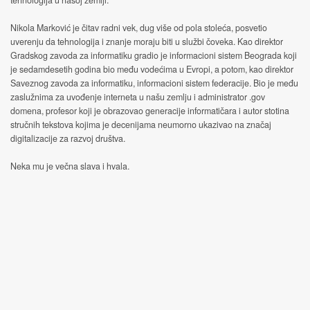
tehnologija u našoj zemlji.
Nikola Marković je čitav radni vek, dug više od pola stoleća, posvetio
uverenju da tehnologija i znanje moraju biti u službi čoveka. Kao direktor
Gradskog zavoda za informatiku gradio je informacioni sistem Beograda koji
je sedamdesetih godina bio među vodećima u Evropi, a potom, kao direktor
Saveznog zavoda za informatiku, informacioni sistem federacije. Bio je među
zaslužnima za uvođenje interneta u našu zemlju i administrator .gov
domena, profesor koji je obrazovao generacije informatičara i autor stotina
stručnih tekstova kojima je decenijama neumorno ukazivao na značaj
digitalizacije za razvoj društva.
Neka mu je večna slava i hvala.