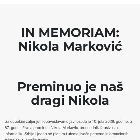
IN MEMORIAM:
Nikola Marković
Preminuo je naš
dragi Nikola
Sa dubokim žaljenjem obaveštavamo javnost da je 10. jula 2026. godine, u
87. godini života preminuo Nikola Marković, predsednik Društva za
informatiku Srbije i jedan od pionira i utemeljivača primene informacionih