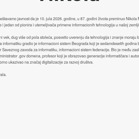
štavamo javnost da je 10. jula 2026. godine, u 87. godini života preminuo Nikola
e i jedan od pionira i utemeljivača primene informacionih tehnologija u našoj zemlji
ni vek, dug više od pola stoleća, posvetio uverenju da tehnologija i znanje moraju b
a informatiku gradio je informacioni sistem Beograda koji je sedamdesetih godina
or Saveznog zavoda za informatiku, informacioni sistem federacije. Bio je među za
ministrator .gov domena, profesor koji je obrazovao generacije informatičara i autor
no ukazivao na značaj digitalizacije za razvoj društva.
ala.