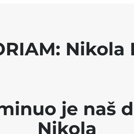
RIAM: Nikola 
minuo je naš d
Nikola