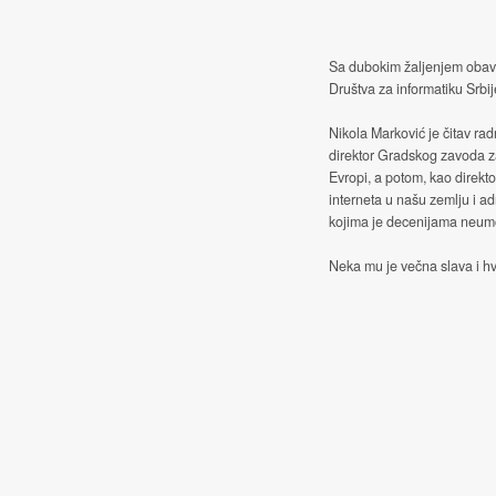
Sa dubokim žaljenjem obave
Društva za informatiku Srbij
Nikola Marković je čitav rad
direktor Gradskog zavoda z
Evropi, a potom, kao direkt
interneta u našu zemlju i ad
kojima je decenijama neumor
Neka mu je večna slava i hv