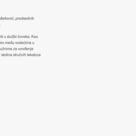
 Marković, predsednik
.
iti u službi čoveka. Kao
 bio među vodećima u
služnima za uvođenje
 stotina stručnih tekstova