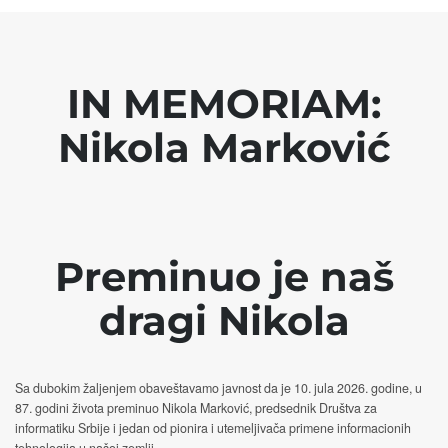
IN MEMORIAM:
Nikola Marković
Preminuo je naš
dragi Nikola
Sa dubokim žaljenjem obaveštavamo javnost da je 10. jula 2026. godine, u
87. godini života preminuo Nikola Marković, predsednik Društva za
informatiku Srbije i jedan od pionira i utemeljivača primene informacionih