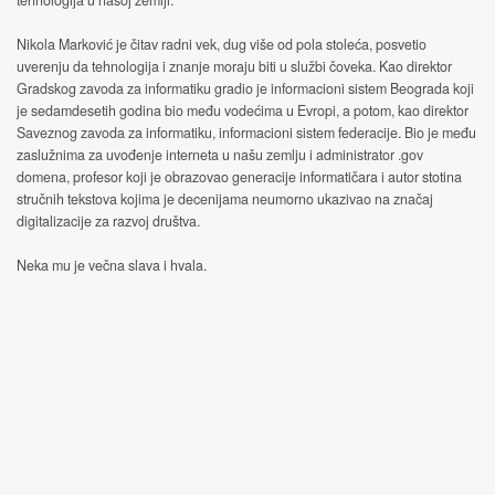
tehnologija u našoj zemlji.
Nikola Marković je čitav radni vek, dug više od pola stoleća, posvetio
uverenju da tehnologija i znanje moraju biti u službi čoveka. Kao direktor
Gradskog zavoda za informatiku gradio je informacioni sistem Beograda koji
je sedamdesetih godina bio među vodećima u Evropi, a potom, kao direktor
Saveznog zavoda za informatiku, informacioni sistem federacije. Bio je među
zaslužnima za uvođenje interneta u našu zemlju i administrator .gov
domena, profesor koji je obrazovao generacije informatičara i autor stotina
stručnih tekstova kojima je decenijama neumorno ukazivao na značaj
digitalizacije za razvoj društva.
Neka mu je večna slava i hvala.