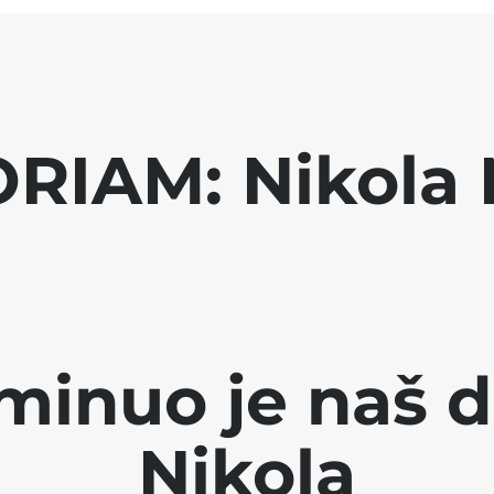
RIAM: Nikola 
minuo je naš d
Nikola