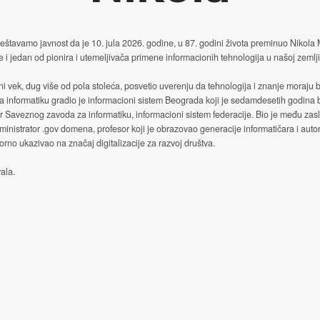
štavamo javnost da je 10. jula 2026. godine, u 87. godini života preminuo Nikola
e i jedan od pionira i utemeljivača primene informacionih tehnologija u našoj zemlji
ni vek, dug više od pola stoleća, posvetio uverenju da tehnologija i znanje moraju b
a informatiku gradio je informacioni sistem Beograda koji je sedamdesetih godina
or Saveznog zavoda za informatiku, informacioni sistem federacije. Bio je među za
ministrator .gov domena, profesor koji je obrazovao generacije informatičara i autor
no ukazivao na značaj digitalizacije za razvoj društva.
ala.