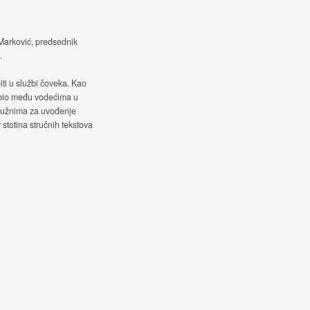
 Marković, predsednik
.
iti u službi čoveka. Kao
 bio među vodećima u
služnima za uvođenje
 stotina stručnih tekstova