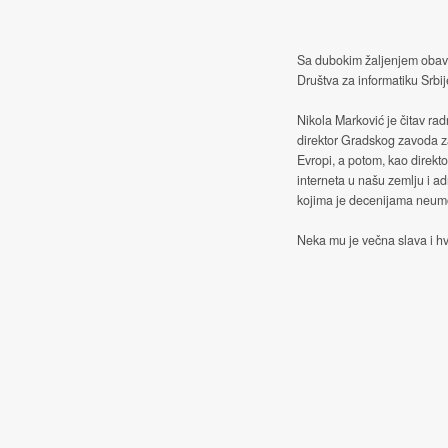
Sa dubokim žaljenjem obave
Društva za informatiku Srbij
Nikola Marković je čitav rad
direktor Gradskog zavoda z
Evropi, a potom, kao direkt
interneta u našu zemlju i ad
kojima je decenijama neumor
Neka mu je večna slava i hv