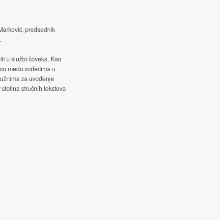
 Marković, predsednik
.
iti u službi čoveka. Kao
 bio među vodećima u
služnima za uvođenje
 stotina stručnih tekstova