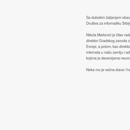
Sa dubokim žaljenjem obave
Društva za informatiku Srbij
Nikola Marković je čitav rad
direktor Gradskog zavoda z
Evropi, a potom, kao direkt
interneta u našu zemlju i ad
kojima je decenijama neumor
Neka mu je večna slava i hv