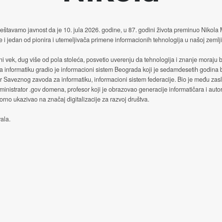
štavamo javnost da je 10. jula 2026. godine, u 87. godini života preminuo Nikola
e i jedan od pionira i utemeljivača primene informacionih tehnologija u našoj zemlji
ni vek, dug više od pola stoleća, posvetio uverenju da tehnologija i znanje moraju b
a informatiku gradio je informacioni sistem Beograda koji je sedamdesetih godina
or Saveznog zavoda za informatiku, informacioni sistem federacije. Bio je među za
ministrator .gov domena, profesor koji je obrazovao generacije informatičara i autor
no ukazivao na značaj digitalizacije za razvoj društva.
ala.