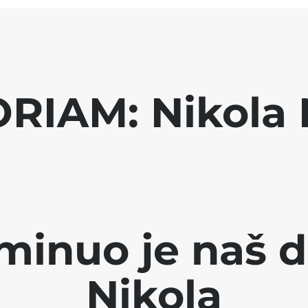
RIAM: Nikola 
minuo je naš d
Nikola