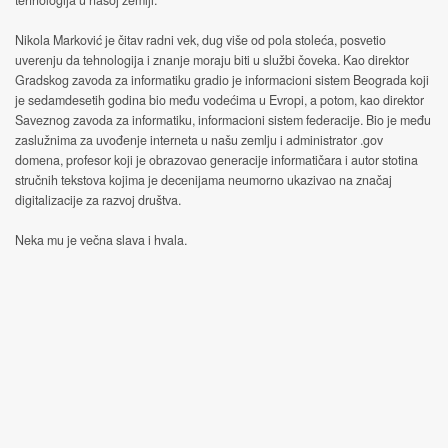
tehnologija u našoj zemlji.
Nikola Marković je čitav radni vek, dug više od pola stoleća, posvetio
uverenju da tehnologija i znanje moraju biti u službi čoveka. Kao direktor
Gradskog zavoda za informatiku gradio je informacioni sistem Beograda koji
je sedamdesetih godina bio među vodećima u Evropi, a potom, kao direktor
Saveznog zavoda za informatiku, informacioni sistem federacije. Bio je među
zaslužnima za uvođenje interneta u našu zemlju i administrator .gov
domena, profesor koji je obrazovao generacije informatičara i autor stotina
stručnih tekstova kojima je decenijama neumorno ukazivao na značaj
digitalizacije za razvoj društva.
Neka mu je večna slava i hvala.