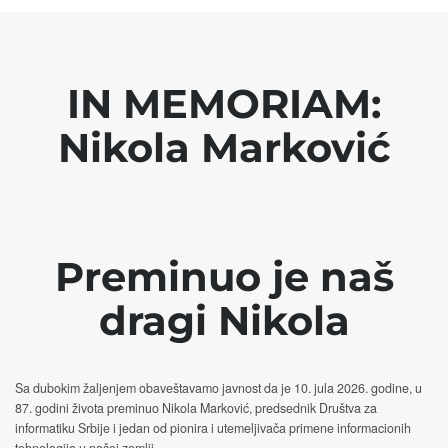
IN MEMORIAM:
Nikola Marković
Preminuo je naš
dragi Nikola
Sa dubokim žaljenjem obaveštavamo javnost da je 10. jula 2026. godine, u
87. godini života preminuo Nikola Marković, predsednik Društva za
informatiku Srbije i jedan od pionira i utemeljivača primene informacionih