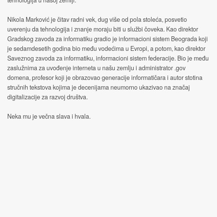
tehnologija u našoj zemlji.
Nikola Marković je čitav radni vek, dug više od pola stoleća, posvetio
uverenju da tehnologija i znanje moraju biti u službi čoveka. Kao direktor
Gradskog zavoda za informatiku gradio je informacioni sistem Beograda koji
je sedamdesetih godina bio među vodećima u Evropi, a potom, kao direktor
Saveznog zavoda za informatiku, informacioni sistem federacije. Bio je među
zaslužnima za uvođenje interneta u našu zemlju i administrator .gov
domena, profesor koji je obrazovao generacije informatičara i autor stotina
stručnih tekstova kojima je decenijama neumorno ukazivao na značaj
digitalizacije za razvoj društva.
Neka mu je večna slava i hvala.