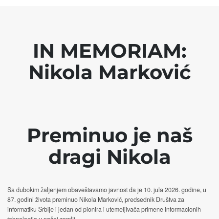
IN MEMORIAM:
Nikola Marković
Preminuo je naš
dragi Nikola
Sa dubokim žaljenjem obaveštavamo javnost da je 10. jula 2026. godine, u
87. godini života preminuo Nikola Marković, predsednik Društva za
informatiku Srbije i jedan od pionira i utemeljivača primene informacionih