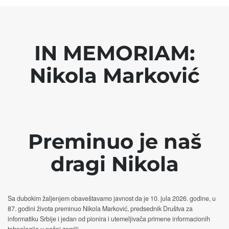
IN MEMORIAM:
Nikola Marković
Preminuo je naš
dragi Nikola
Sa dubokim žaljenjem obaveštavamo javnost da je 10. jula 2026. godine, u
87. godini života preminuo Nikola Marković, predsednik Društva za
informatiku Srbije i jedan od pionira i utemeljivača primene informacionih