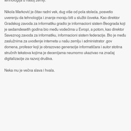
tehnologija u našoj zemlji.
Nikola Marković je čitav radni vek, dug više od pola stoleća, posvetio
uverenju da tehnologija i znanje moraju biti u službi čoveka. Kao direktor
Gradskog zavoda za informatiku gradio je informacioni sistem Beograda koji
je sedamdesetih godina bio među vodećima u Evropi, a potom, kao direktor
Saveznog zavoda za informatiku, informacioni sistem federacije. Bio je među
zaslužnima za uvođenje interneta u našu zemlju i administrator .gov
domena, profesor koji je obrazovao generacije informatičara i autor stotina
stručnih tekstova kojima je decenijama neumorno ukazivao na značaj
digitalizacije za razvoj društva.
Neka mu je večna slava i hvala.