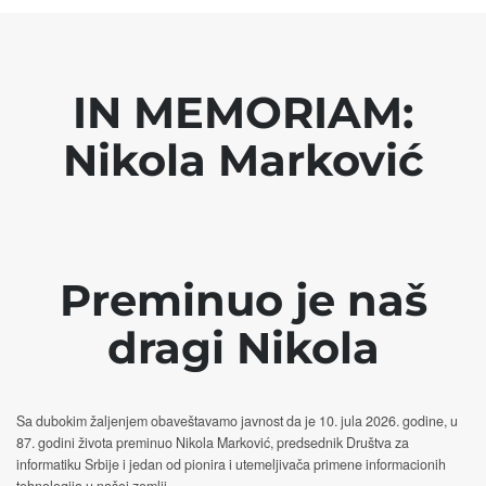
IN MEMORIAM:
Nikola Marković
Preminuo je naš
dragi Nikola
Sa dubokim žaljenjem obaveštavamo javnost da je 10. jula 2026. godine, u
87. godini života preminuo Nikola Marković, predsednik Društva za
informatiku Srbije i jedan od pionira i utemeljivača primene informacionih