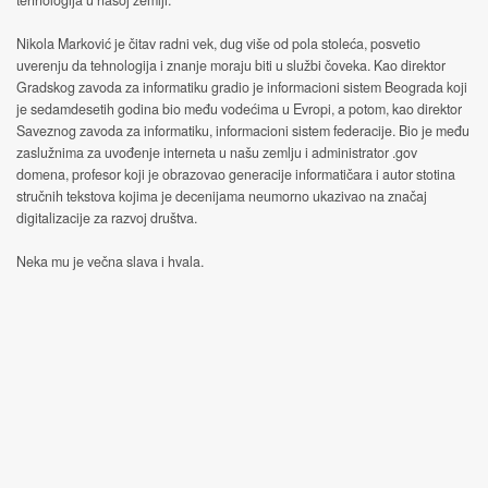
tehnologija u našoj zemlji.
Nikola Marković je čitav radni vek, dug više od pola stoleća, posvetio
uverenju da tehnologija i znanje moraju biti u službi čoveka. Kao direktor
Gradskog zavoda za informatiku gradio je informacioni sistem Beograda koji
je sedamdesetih godina bio među vodećima u Evropi, a potom, kao direktor
Saveznog zavoda za informatiku, informacioni sistem federacije. Bio je među
zaslužnima za uvođenje interneta u našu zemlju i administrator .gov
domena, profesor koji je obrazovao generacije informatičara i autor stotina
stručnih tekstova kojima je decenijama neumorno ukazivao na značaj
digitalizacije za razvoj društva.
Neka mu je večna slava i hvala.