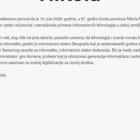
štavamo javnost da je 10. jula 2026. godine, u 87. godini života preminuo Nikola
e i jedan od pionira i utemeljivača primene informacionih tehnologija u našoj zemlji
ni vek, dug više od pola stoleća, posvetio uverenju da tehnologija i znanje moraju b
a informatiku gradio je informacioni sistem Beograda koji je sedamdesetih godina
or Saveznog zavoda za informatiku, informacioni sistem federacije. Bio je među za
ministrator .gov domena, profesor koji je obrazovao generacije informatičara i autor
no ukazivao na značaj digitalizacije za razvoj društva.
ala.