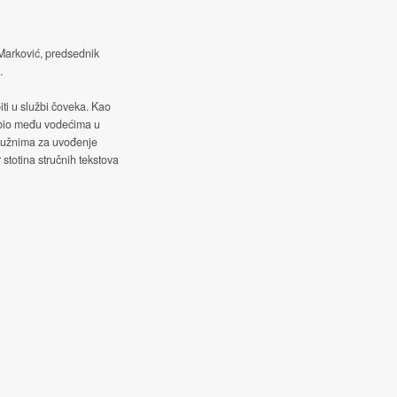
 Marković, predsednik
.
iti u službi čoveka. Kao
 bio među vodećima u
služnima za uvođenje
 stotina stručnih tekstova