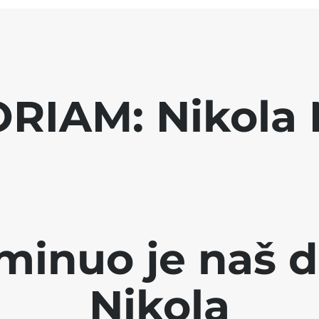
RIAM: Nikola 
minuo je naš d
Nikola