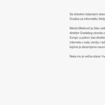
Sa dubokim žaljenjem obave
Društva za informatiku Srbij
Nikola Marković je čitav rad
direktor Gradskog zavoda z
Evropi, a potom, kao direkt
interneta u našu zemlju i ad
kojima je decenijama neumor
Neka mu je večna slava i hv