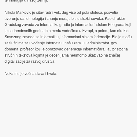
tehnologija u našoj zemlji.
Nikola Marković je čitav radni vek, dug više od pola stoleća, posvetio
uverenju da tehnologija i znanje moraju biti u službi čoveka. Kao direktor
Gradskog zavoda za informatiku gradio je informacioni sistem Beograda koji
je sedamdesetih godina bio među vodećima u Evropi, a potom, kao direktor
Saveznog zavoda za informatiku, informacioni sistem federacije. Bio je među
zaslužnima za uvođenje interneta u našu zemlju i administrator .gov
domena, profesor koji je obrazovao generacije informatičara i autor stotina
stručnih tekstova kojima je decenijama neumorno ukazivao na značaj
digitalizacije za razvoj društva.
Neka mu je večna slava i hvala.