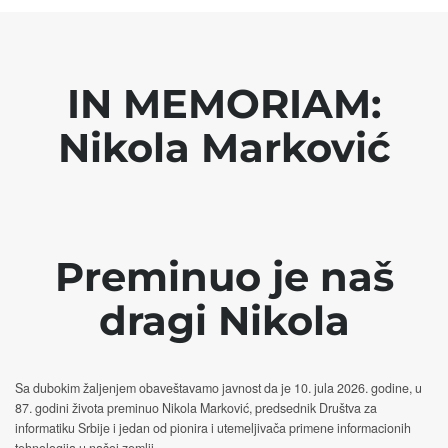
IN MEMORIAM:
Nikola Marković
Preminuo je naš
dragi Nikola
Sa dubokim žaljenjem obaveštavamo javnost da je 10. jula 2026. godine, u
87. godini života preminuo Nikola Marković, predsednik Društva za
informatiku Srbije i jedan od pionira i utemeljivača primene informacionih