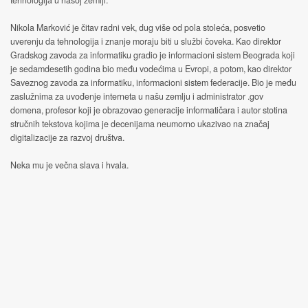
tehnologija u našoj zemlji.
Nikola Marković je čitav radni vek, dug više od pola stoleća, posvetio
uverenju da tehnologija i znanje moraju biti u službi čoveka. Kao direktor
Gradskog zavoda za informatiku gradio je informacioni sistem Beograda koji
je sedamdesetih godina bio među vodećima u Evropi, a potom, kao direktor
Saveznog zavoda za informatiku, informacioni sistem federacije. Bio je među
zaslužnima za uvođenje interneta u našu zemlju i administrator .gov
domena, profesor koji je obrazovao generacije informatičara i autor stotina
stručnih tekstova kojima je decenijama neumorno ukazivao na značaj
digitalizacije za razvoj društva.
Neka mu je večna slava i hvala.