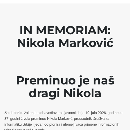
IN MEMORIAM:
Nikola Marković
Preminuo je naš
dragi Nikola
Sa dubokim žaljenjem obaveštavamo javnost da je 10. jula 2026. godine, u
87. godini života preminuo Nikola Marković, predsednik Društva za
informatiku Srbije i jedan od pionira i utemeljivača primene informacionih