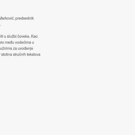
 Marković, predsednik
.
iti u službi čoveka. Kao
 bio među vodećima u
služnima za uvođenje
 stotina stručnih tekstova