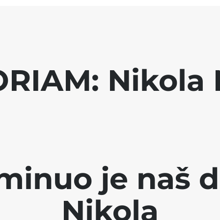
RIAM: Nikola 
minuo je naš d
Nikola