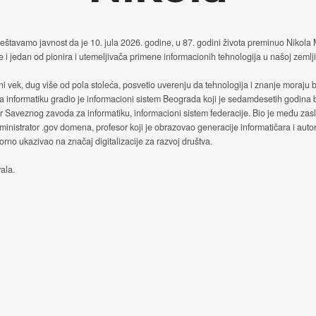
štavamo javnost da je 10. jula 2026. godine, u 87. godini života preminuo Nikola
e i jedan od pionira i utemeljivača primene informacionih tehnologija u našoj zemlji
ni vek, dug više od pola stoleća, posvetio uverenju da tehnologija i znanje moraju b
a informatiku gradio je informacioni sistem Beograda koji je sedamdesetih godina
or Saveznog zavoda za informatiku, informacioni sistem federacije. Bio je među za
ministrator .gov domena, profesor koji je obrazovao generacije informatičara i autor
no ukazivao na značaj digitalizacije za razvoj društva.
ala.