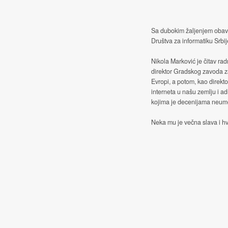
Sa dubokim žaljenjem obave
Društva za informatiku Srbij
Nikola Marković je čitav rad
direktor Gradskog zavoda z
Evropi, a potom, kao direkt
interneta u našu zemlju i ad
kojima je decenijama neumor
Neka mu je večna slava i hv