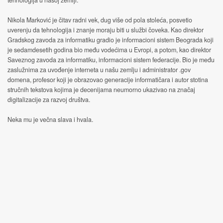
tehnologija u našoj zemlji.
Nikola Marković je čitav radni vek, dug više od pola stoleća, posvetio
uverenju da tehnologija i znanje moraju biti u službi čoveka. Kao direktor
Gradskog zavoda za informatiku gradio je informacioni sistem Beograda koji
je sedamdesetih godina bio među vodećima u Evropi, a potom, kao direktor
Saveznog zavoda za informatiku, informacioni sistem federacije. Bio je među
zaslužnima za uvođenje interneta u našu zemlju i administrator .gov
domena, profesor koji je obrazovao generacije informatičara i autor stotina
stručnih tekstova kojima je decenijama neumorno ukazivao na značaj
digitalizacije za razvoj društva.
Neka mu je večna slava i hvala.