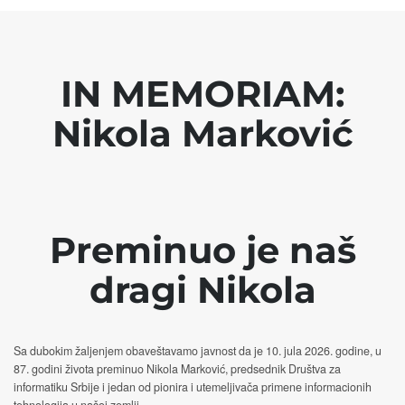
IN MEMORIAM:
Nikola Marković
Preminuo je naš
dragi Nikola
Sa dubokim žaljenjem obaveštavamo javnost da je 10. jula 2026. godine, u
87. godini života preminuo Nikola Marković, predsednik Društva za
informatiku Srbije i jedan od pionira i utemeljivača primene informacionih