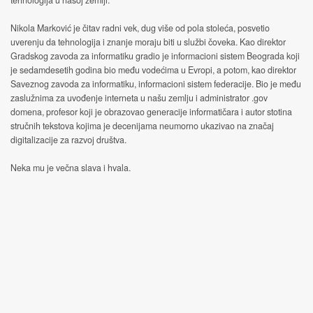
tehnologija u našoj zemlji.
Nikola Marković je čitav radni vek, dug više od pola stoleća, posvetio
uverenju da tehnologija i znanje moraju biti u službi čoveka. Kao direktor
Gradskog zavoda za informatiku gradio je informacioni sistem Beograda koji
je sedamdesetih godina bio među vodećima u Evropi, a potom, kao direktor
Saveznog zavoda za informatiku, informacioni sistem federacije. Bio je među
zaslužnima za uvođenje interneta u našu zemlju i administrator .gov
domena, profesor koji je obrazovao generacije informatičara i autor stotina
stručnih tekstova kojima je decenijama neumorno ukazivao na značaj
digitalizacije za razvoj društva.
Neka mu je večna slava i hvala.