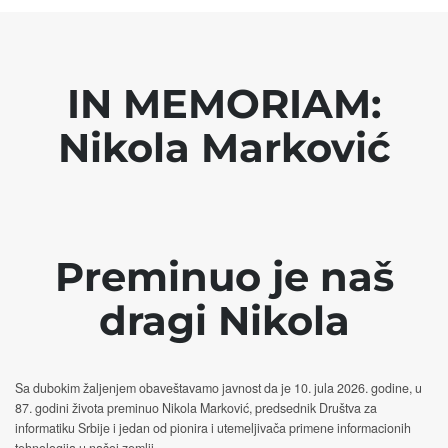
IN MEMORIAM:
Nikola Marković
Preminuo je naš
dragi Nikola
Sa dubokim žaljenjem obaveštavamo javnost da je 10. jula 2026. godine, u
87. godini života preminuo Nikola Marković, predsednik Društva za
informatiku Srbije i jedan od pionira i utemeljivača primene informacionih