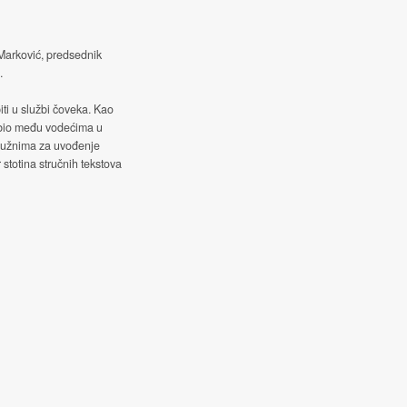
 Marković, predsednik
.
iti u službi čoveka. Kao
 bio među vodećima u
služnima za uvođenje
 stotina stručnih tekstova