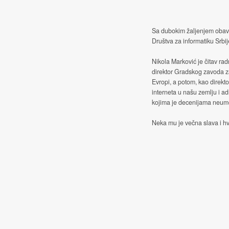
Sa dubokim žaljenjem obave
Društva za informatiku Srbij
Nikola Marković je čitav rad
direktor Gradskog zavoda z
Evropi, a potom, kao direkt
interneta u našu zemlju i ad
kojima je decenijama neumor
Neka mu je večna slava i hv