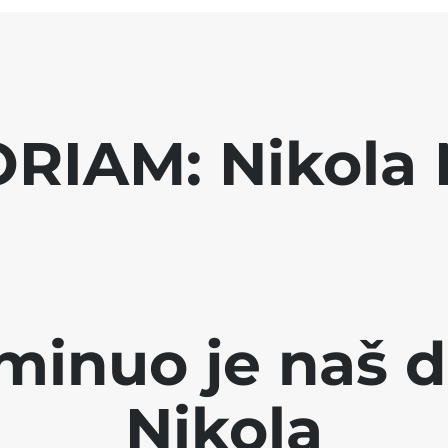
RIAM: Nikola 
minuo je naš d
Nikola