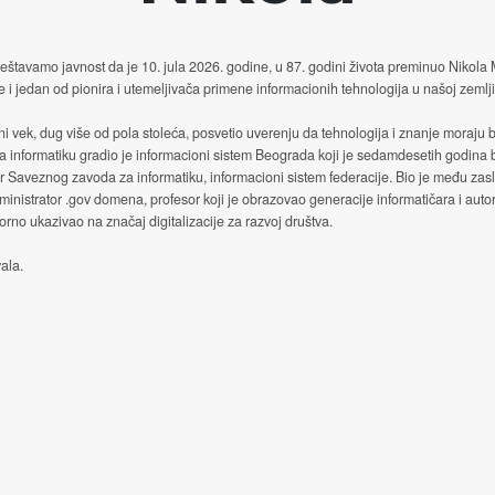
štavamo javnost da je 10. jula 2026. godine, u 87. godini života preminuo Nikola
e i jedan od pionira i utemeljivača primene informacionih tehnologija u našoj zemlji
ni vek, dug više od pola stoleća, posvetio uverenju da tehnologija i znanje moraju b
a informatiku gradio je informacioni sistem Beograda koji je sedamdesetih godina
or Saveznog zavoda za informatiku, informacioni sistem federacije. Bio je među za
ministrator .gov domena, profesor koji je obrazovao generacije informatičara i autor
no ukazivao na značaj digitalizacije za razvoj društva.
ala.