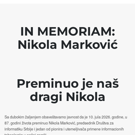
IN MEMORIAM:
Nikola Marković
Preminuo je naš
dragi Nikola
Sa dubokim žaljenjem obaveštavamo javnost da je 10. jula 2026. godine, u
87. godini života preminuo Nikola Marković, predsednik Društva za
informatiku Srbije i jedan od pionira i utemeljivača primene informacionih