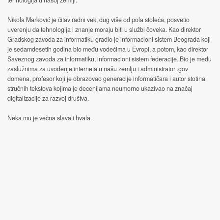
tehnologija u našoj zemlji.
Nikola Marković je čitav radni vek, dug više od pola stoleća, posvetio
uverenju da tehnologija i znanje moraju biti u službi čoveka. Kao direktor
Gradskog zavoda za informatiku gradio je informacioni sistem Beograda koji
je sedamdesetih godina bio među vodećima u Evropi, a potom, kao direktor
Saveznog zavoda za informatiku, informacioni sistem federacije. Bio je među
zaslužnima za uvođenje interneta u našu zemlju i administrator .gov
domena, profesor koji je obrazovao generacije informatičara i autor stotina
stručnih tekstova kojima je decenijama neumorno ukazivao na značaj
digitalizacije za razvoj društva.
Neka mu je večna slava i hvala.