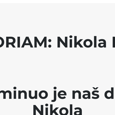
RIAM: Nikola 
minuo je naš d
Nikola