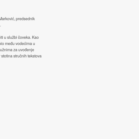
 Marković, predsednik
.
iti u službi čoveka. Kao
 bio među vodećima u
služnima za uvođenje
 stotina stručnih tekstova