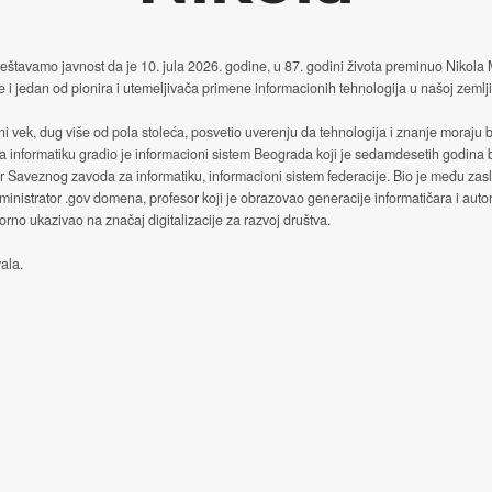
štavamo javnost da je 10. jula 2026. godine, u 87. godini života preminuo Nikola
e i jedan od pionira i utemeljivača primene informacionih tehnologija u našoj zemlji
ni vek, dug više od pola stoleća, posvetio uverenju da tehnologija i znanje moraju b
a informatiku gradio je informacioni sistem Beograda koji je sedamdesetih godina
or Saveznog zavoda za informatiku, informacioni sistem federacije. Bio je među za
ministrator .gov domena, profesor koji je obrazovao generacije informatičara i autor
no ukazivao na značaj digitalizacije za razvoj društva.
ala.