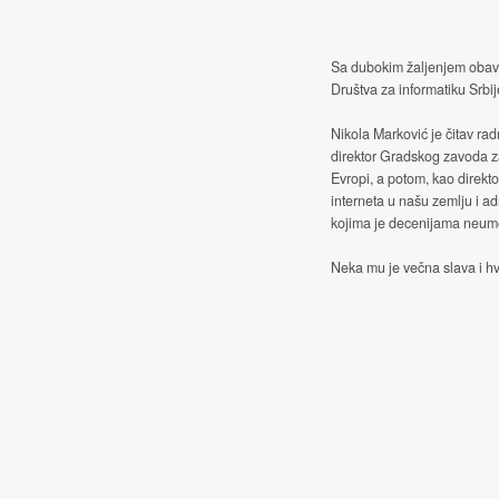
Sa dubokim žaljenjem obave
Društva za informatiku Srbij
Nikola Marković je čitav rad
direktor Gradskog zavoda z
Evropi, a potom, kao direkt
interneta u našu zemlju i ad
kojima je decenijama neumor
Neka mu je večna slava i hv