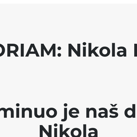
RIAM: Nikola 
minuo je naš d
Nikola