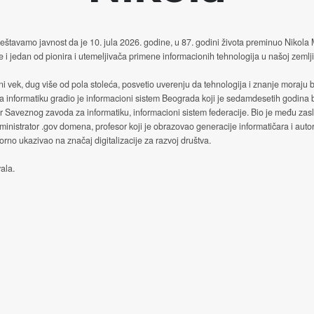
štavamo javnost da je 10. jula 2026. godine, u 87. godini života preminuo Nikola
e i jedan od pionira i utemeljivača primene informacionih tehnologija u našoj zemlji
ni vek, dug više od pola stoleća, posvetio uverenju da tehnologija i znanje moraju b
a informatiku gradio je informacioni sistem Beograda koji je sedamdesetih godina
or Saveznog zavoda za informatiku, informacioni sistem federacije. Bio je među za
ministrator .gov domena, profesor koji je obrazovao generacije informatičara i autor
no ukazivao na značaj digitalizacije za razvoj društva.
ala.