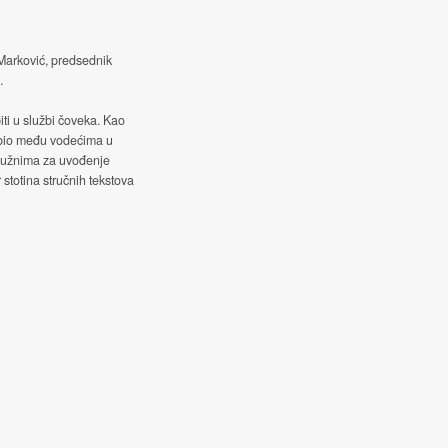
 Marković, predsednik
.
iti u službi čoveka. Kao
 bio među vodećima u
služnima za uvođenje
 stotina stručnih tekstova