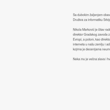
Sa dubokim žaljenjem obave
Društva za informatiku Srbij
Nikola Marković je čitav rad
direktor Gradskog zavoda z
Evropi, a potom, kao direkt
interneta u našu zemlju i ad
kojima je decenijama neumor
Neka mu je večna slava i hv